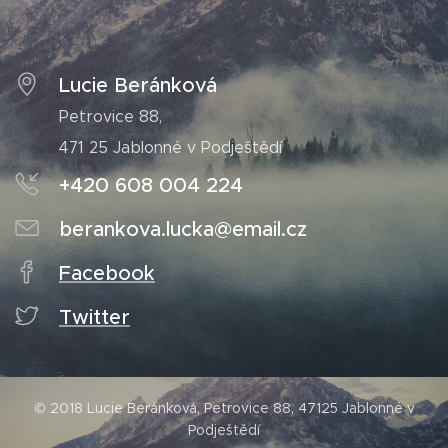
Lucie Beránková
Petrovice 88,
471 25 Jablonné v Podještědí
+420 608 004 224
berankova.lucka@email.cz
Facebook
Twitter
© 2018 Lucie Beránková, Petrovice 88, 47125 Jablonné v
Podještědí