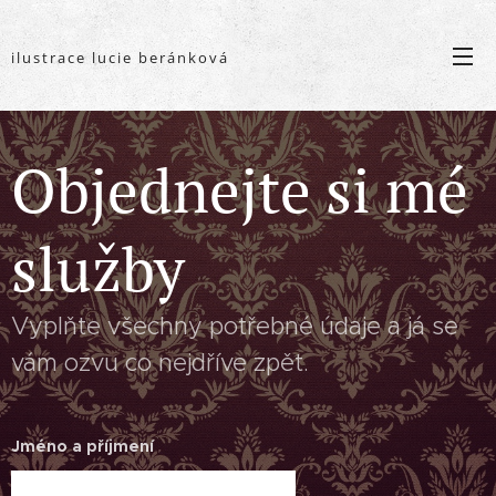
ilustrace lucie beránková
Objednejte si mé
služby
Vyplňte všechny potřebné údaje a já se
vám ozvu co nejdříve zpět.
Jméno a příjmení