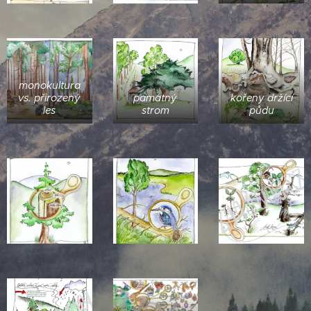
monokultura
vs. přirozený
památný
kořeny držící
les
strom
půdu