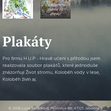
Co všechno
máme ze
dřeva?
Plakáty
Pro firmu H.U.P - Hravé učení s přírodou jsem
realizovala soubor plakátů, které jednoduše
znázorňují Život stromu, Koloběh vody v lese,
Koloběh živin aj.
© 2018 Lucie Beránková, Petrovice 88, 47125 Jablonné v