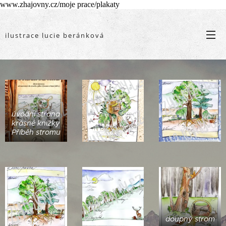
www.zhajovny.cz/moje prace/plakaty
ilustrace lucie beránková
úvodní strana
krásné knížky
Příběh stromu
doupný strom