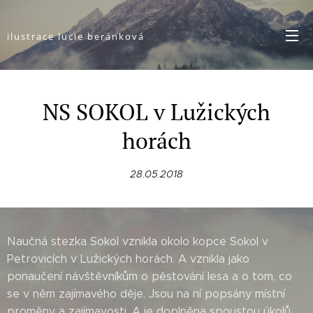
ilustrace lucie beránková
NS SOKOL v Lužických
horách
28.05.2018
Naučná stezka Sokol vznikla okolo kopce Sokol v
Petrovicích v Lužických horách. A vznikla jako
ponaučení návštěvníkům o pěstování lesa a o tom, co
se v něm zajímavého děje. Jsou na ní popsány místní
proměny a zajímavosti. A je doplněna spoustou úkolů