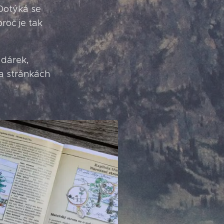
.Dotýká se
proč je tak
 dárek,
na stránkách