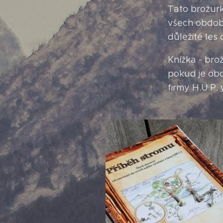
Tato brožurk
všech období 
důležité les
Knížka - bro
pokud je obd
firmy H.U.P.