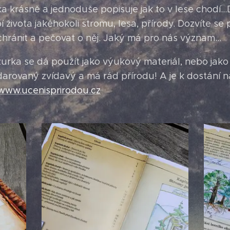
a krásně a jednoduše popisuje jak to v lese chodí..
života jakéhokoli stromu, lesa, přírody. Dozvíte se 
 chránit a pečovat o něj. Jaký má pro nás význam...
žurka se dá použít jako výukový materiál, nebo jako
arovaný zvídavý a má rád přírodu! A je k dostání 
www.ucenisprirodou.cz